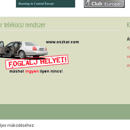
r telekocsi rendszer
K
Á
+
v
w
eljes működéséhez.