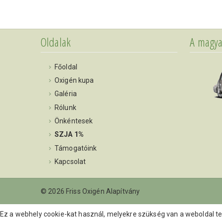
Oldalak
A magya
Főoldal
Oxigén kupa
Galéria
Rólunk
Önkéntesek
SZJA 1%
Támogatóink
Kapcsolat
© 2026 Friss Oxigén Alapítvány
Ez a webhely cookie-kat használ, melyekre szükség van a weboldal t