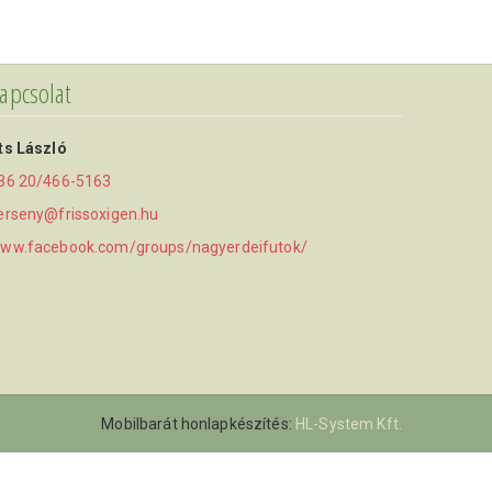
apcsolat
ts László
36 20/466-5163
erseny@frissoxigen.hu
ww.facebook.com/groups/nagyerdeifutok/
Mobilbarát honlapkészítés:
HL-System Kft.