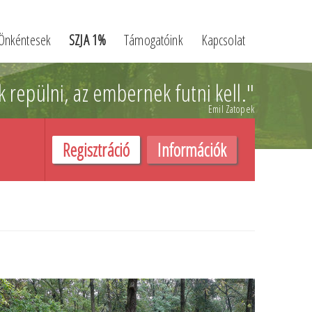
Önkéntesek
SZJA 1%
Támogatóink
Kapcsolat
k repülni,
az embernek futni kell.
"
Emil Zatopek
Regisztráció
Információk