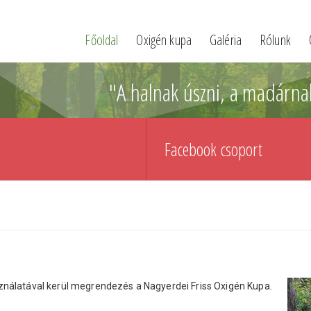
Főoldal
Oxigén kupa
Galéria
Rólunk
"A halnak úszni, a madárna
Facebook csoport
nálatával kerül megrendezés a Nagyerdei Friss Oxigén Kupa.