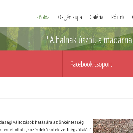
Főoldal
Oxigén kupa
Galéria
Rólunk
"A halnak úszni, a madárna
Facebook csoport
dasági változások hatására az önkéntesség
testet öltött „közérdekű kötelezettségvállalás”