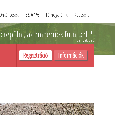
Önkéntesek
SZJA 1%
Támogatóink
Kapcsolat
k repülni,
az embernek futni kell.
"
Emil Zatopek
Regisztráció
Információk