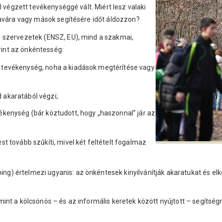
l végzett tevékenységgé vált. Miért lesz valaki
javára vagy mások segítésére időt áldozzon?
 szervezetek (ENSZ, EU), mind a szakmai,
int az önkéntesség:
t tevékenység, noha a kiadások megtérítése vagy
 akaratából végzi;
vékenység (bár köztudott, hogy „haszonnal” jár az
t tovább szűkíti, mivel két feltételt fogalmaz
ing) értelmezi ugyanis: az önkéntesek kinyilvánítják akaratukat és e
 mint a kölcsönös – és az informális keretek között nyújtott – segítség