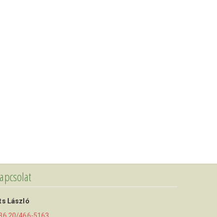
apcsolat
ts László
36 20/466-5163