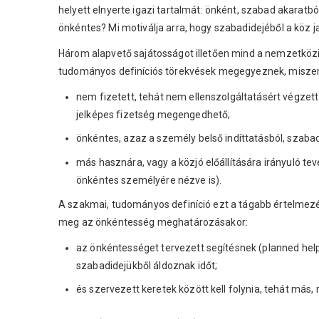
helyett elnyerte igazi tartalmát: önként, szabad akaratbó
önkéntes? Mi motiválja arra, hogy szabadidejéből a köz 
Három alapvető sajátosságot illetően mind a nemzetközi
tudományos definíciós törekvések megegyeznek, miszer
nem fizetett, tehát nem ellenszolgáltatásért végzet
jelképes fizetség megengedhető;
önkéntes, azaz a személy belső indíttatásból, szabad
más hasznára, vagy a közjó előállítására irányuló te
önkéntes személyére nézve is).
A szakmai, tudományos definíció ezt a tágabb értelmezés
meg az önkéntesség meghatározásakor:
az önkéntességet tervezett segítésnek (planned help
szabadidejükből áldoznak időt;
és szervezett keretek között kell folynia, tehát más,