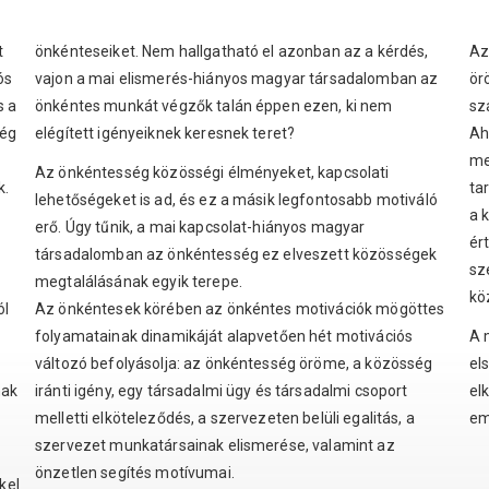
t
önkénteseiket. Nem hallgatható el azonban az a kérdés,
Az
ós
vajon a mai elismerés-hiányos magyar társadalomban az
ör
s a
önkéntes munkát végzők talán éppen ezen, ki nem
sz
ség
elégített igényeiknek keresnek teret?
Ah
me
Az önkéntesség közösségi élményeket, kapcsolati
k.
ta
lehetőségeket is ad, és ez a másik legfontosabb motiváló
a 
erő. Úgy tűnik, a mai kapcsolat-hiányos magyar
ér
társadalomban az önkéntesség ez elveszett közösségek
sz
megtalálásának egyik terepe.
kö
ól
Az önkéntesek körében az önkéntes motivációk mögöttes
folyamatainak dinamikáját alapvetően hét motivációs
A 
változó befolyásolja: az önkéntesség öröme, a közösség
el
nak
iránti igény, egy társadalmi ügy és társadalmi csoport
el
melletti elköteleződés, a szervezeten belüli egalitás, a
em
szervezet munkatársainak elismerése, valamint az
önzetlen segítés motívumai.
kel