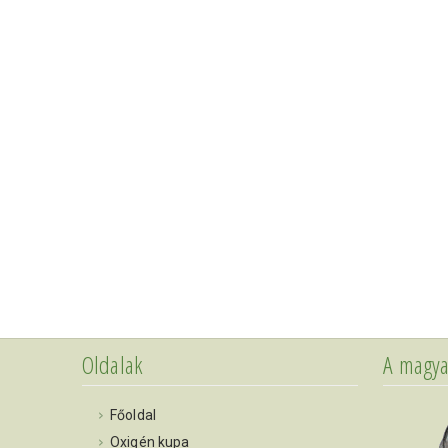
Oldalak
A magya
Főoldal
Oxigén kupa