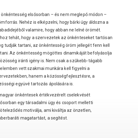
 önkéntesség elsősorban – és nem meglepő módon –
ömforrás. Nehéz is elképzelni, hogy bárki úgy áldozna a
abadidejéből valamire, hogy abban ne lelné örömét.
hoz tehát, hogy a szervezetek az önkénteseket tartósan
g tudják tartani, az önkéntesség öröm jellegét fenn kell
rtani. Az önkéntesség mögöttes dinamikáját befolyásolja
közösség iránti igény is. Nem csak a szűkebb-tágabb
telemben vett szakmai munkára kell figyelni a
ervezetekben, hanem a közösségfejlesztésre, a
zösségi együvé tartozás ápolására is.
magyar önkéntesek értékvezérelt cselekvését
sősorban egy társadalmi ügy és csoport melletti
köteleződés motiválja, ami kiváltja az önzetlen,
berbaráti magatartást, a segítést.