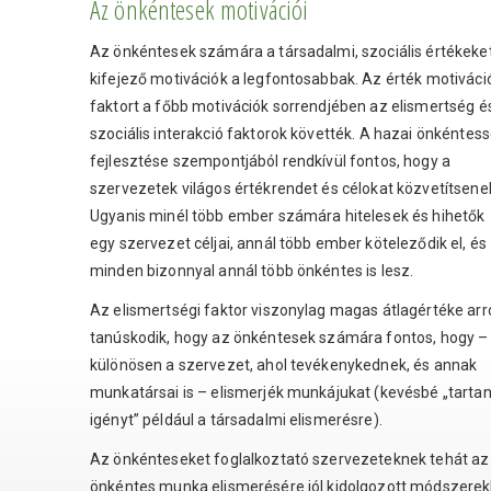
Az önkéntesek motivációi
Az önkéntesek számára a társadalmi, szociális értékeke
kifejező motivációk a legfontosabbak. Az érték motiváci
faktort a főbb motivációk sorrendjében az elismertség é
szociális interakció faktorok követték. A hazai önkéntes
fejlesztése szempontjából rendkívül fontos, hogy a
szervezetek világos értékrendet és célokat közvetítsene
Ugyanis minél több ember számára hitelesek és hihetők
egy szervezet céljai, annál több ember köteleződik el, és
minden bizonnyal annál több önkéntes is lesz.
Az elismertségi faktor viszonylag magas átlagértéke arr
tanúskodik, hogy az önkéntesek számára fontos, hogy –
különösen a szervezet, ahol tevékenykednek, és annak
munkatársai is – elismerjék munkájukat (kevésbé „tarta
igényt” például a társadalmi elismerésre).
Az önkénteseket foglalkoztató szervezeteknek tehát az
önkéntes munka elismerésére jól kidolgozott módszerek