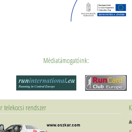
Médiatámogatóink:
r telekocsi rendszer
K
Á
+