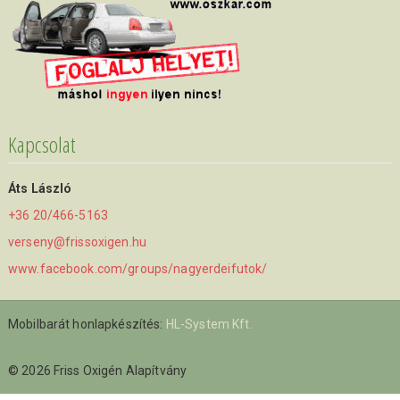
Kapcsolat
Áts László
+36 20/466-5163
verseny@frissoxigen.hu
www.facebook.com/groups/nagyerdeifutok/
Mobilbarát honlapkészítés:
HL-System Kft.
© 2026 Friss Oxigén Alapítvány