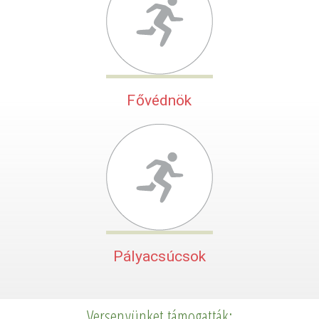
Fővédnök
Pályacsúcsok
Versenyünket támogatták: