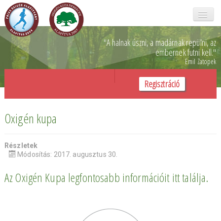
Főoldal
"A halnak úszni, a madárnak repülni,
az
embernek futni kell.
"
Emil Zatopek
Oxigén kupa
Regisztráció
Galéria
Rólunk
Oxigén kupa
Önkéntesek
Részletek
SZJA 1%
Módosítás: 2017. augusztus 30.
Támogatóink
Az Oxigén Kupa legfontosabb információit itt találja.
Kapcsolat