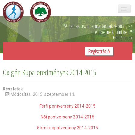
Főoldal
"A halnak úszni, a madárnak repülni,
az
embernek futni kell.
"
Emil Zatopek
Oxigén kupa
Regisztráció
Galéria
Rólunk
Oxigén Kupa eredmények 2014-2015
Önkéntesek
Részletek
SZJA 1%
Módosítás: 2015. szeptember 14.
Támogatóink
Férfi pontverseny 2014-2015
Női pontverseny 2014-2015
Kapcsolat
5 km csapatverseny 2014-2015